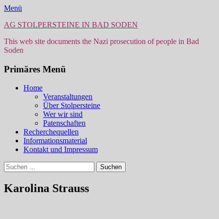
Menü
AG STOLPERSTEINE IN BAD SODEN
This web site documents the Nazi prosecution of people in Bad
Soden
Primäres Menü
Zum
Home
Inhalt
Veranstaltungen
springen
Über Stolpersteine
Wer wir sind
Patenschaften
Recherchequellen
Informationsmaterial
Kontakt und Impressum
Suchen
Suchen
nach:
Karolina Strauss